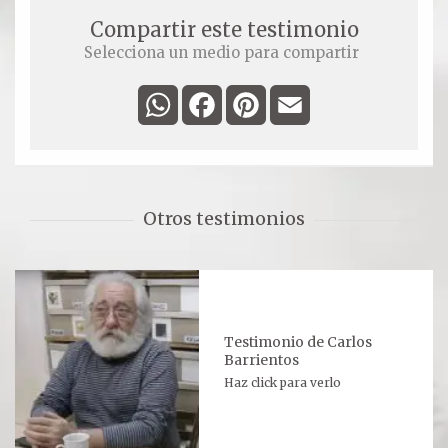
Compartir este testimonio
Ver todos
Selecciona un medio para compartir
Compartir un lugar
WhatsApp
Facebook
Pinterest
Email
EL MILAGRO
El Milagro
Otros testimonios
Relación con Flia. Damiani
Galería y testimonios
Reliquias
Testimonio de Carlos
Barrientos
ORACIONES
Haz click para verlo
Oraciones