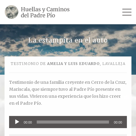
INICIO
La estampita en el auto
SU VIDA
TESTIMONIO DE
AMELIA Y LUIS EDUARDO
, LAVALLEJA
TESTIMONIOS
Ver todos
Testimonio de una familia creyente en Cerro de la Cruz,
Mariscala, que siempre tuvo al Padre Pío presente en
Escultores
sus vidas. Vivieron una experiencia que los hizo creer
en el Padre Pío.
Revista «La Voz del Padre Pío»
Reproductor
Contar mi testimonio
00:00
00:00
de
audio
LUGARES