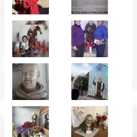
Ver todos
Compartir un lugar
EL MILAGRO
El Milagro
Relación con Flia. Damiani
Galería y testimonios
Reliquias
ORACIONES
Oraciones