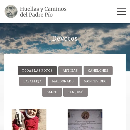
INICIO
Devotos
SU VIDA
TESTIMONIOS
TODAS LAS FOTOS
ARTIGAS
CANELONES
Ver todos
LAVALLEJA
MALDONADO
MONTEVIDEO
Escultores
SALTO
SAN JOSÉ
Revista «La Voz del Padre Pío»
Contar mi testimonio
LUGARES