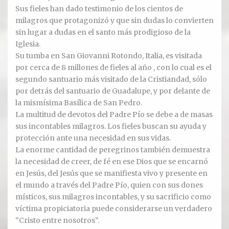
Oración para hoy
Sus fieles han dado testimonio de los cientos de
milagros que protagonizó y que sin dudas lo convierten
Novena
sin lugar a dudas en el santo más prodigioso de la
Iglesia.
RELIQUIAS
Su tumba en San Giovanni Rotondo, Italia, es visitada
por cerca de 8 millones de fieles al año , con lo cual es el
segundo santuario más visitado de la Cristiandad, sólo
DEVOTOS
por detrás del santuario de Guadalupe, y por delante de
la mismísima Basílica de San Pedro.
La multitud de devotos del Padre Pío se debe a de masas
sus incontables milagros. Los fieles buscan su ayuda y
protección ante una necesidad en sus vidas.
La enorme cantidad de peregrinos también demuestra
la necesidad de creer, de fé en ese Dios que se encarnó
en Jesús, del Jesús que se manifiesta vivo y presente en
el mundo a través del Padre Pío, quien con sus dones
místicos, sus milagros incontables, y su sacrificio como
víctima propiciatoria puede considerarse un verdadero
“Cristo entre nosotros”.