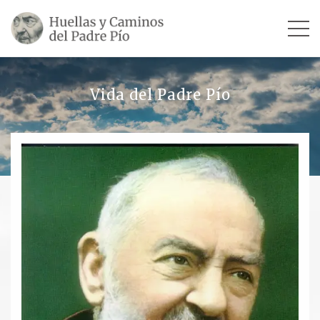
INICIO
Vida del Padre Pío
SU VIDA
TESTIMONIOS
Ver todos
Escultores
Revista «La Voz del Padre Pío»
Contar mi testimonio
LUGARES