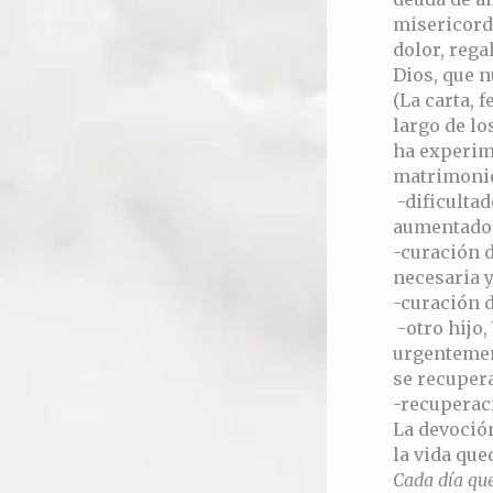
misericord
dolor, rega
Dios, que 
(La carta, 
largo de lo
ha experim
matrimonio
-dificulta
aumentados
-curación 
necesaria 
-curación d
-otro hijo,
urgentement
se recuper
-recuperaci
La devoción
la vida que
Cada día qu