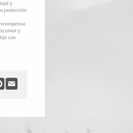
tual y
su protección
a recompensa
sta amar y
deje con
ebook
Pinterest
Email