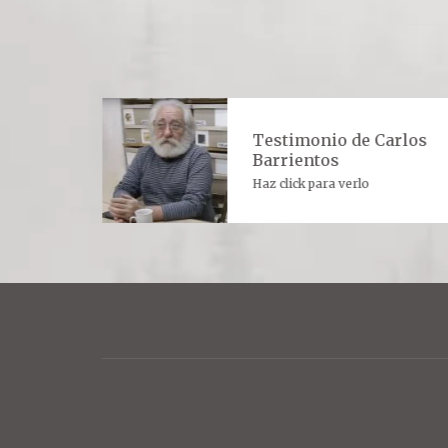
ultora
Testimonio de Carlos
 Padre
Barrientos
Padre
Haz click para verlo
rlo