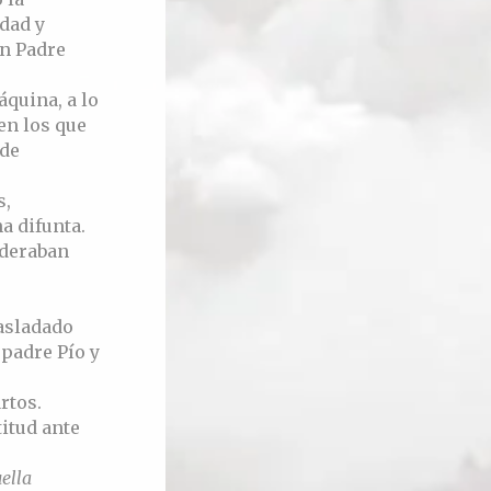
dad y
un Padre
áquina, a lo
en los que
 de
s,
a difunta.
ideraban
rasladado
 padre Pío y
rtos.
titud ante
ella