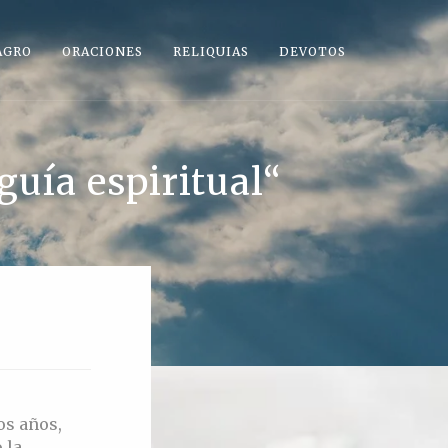
AGRO
ORACIONES
RELIQUIAS
DEVOTOS
guía espiritual“
os años,
 la