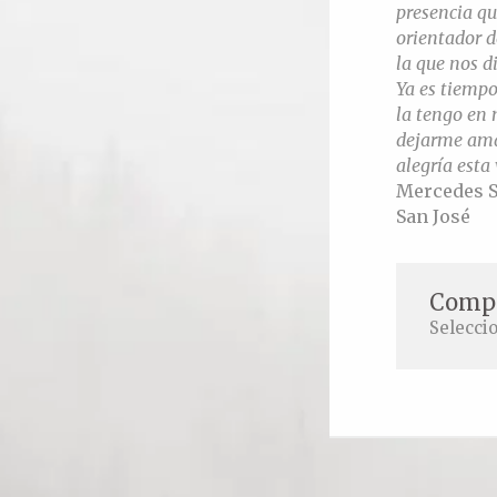
presencia que
orientador d
la que nos d
Ya es tiempo
la tengo en 
dejarme amar
alegría esta
Mercedes S
San José
Compa
Selecci