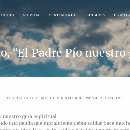
INICIO
SU VIDA
TESTIMONIOS
LUGARES
EL MIL
io, “El Padre Pío nuestro 
TESTIMONIO DE
MERCEDES SALSA DE MÉNDEZ
, SAN JOSÉ
o nuestro guía espiritual
ndo una deuda que moralmente debía saldar hace much
or y gratitud hacia este santo sacerdote que me enseño