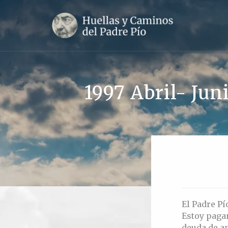
1997 Abril- Jun
El Padre Pí
Estoy paga
deuda de am