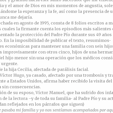
ia y el amor de Dios en mis momentos de angustia, sole
lándome la esperanza y la fe, así como la presencia de 
nunca me dejaría.
fechada en agosto de 1995, consta de 8 folios escritos a m
s cuales la firmante cuenta los episodios más salientes 
entado la protección del Padre Pío durante sus 49 años
. En la imposibilidad de publicar el texto, resumimos-
des económicas para mantener una familia con seis hijo
 improvisamente con otros cinco, hijos de una herman
del hijo menor sin una operación que los médicos cons
y urgente.
e la hija Cecilia, afectada de parálisis facial.
 Víctor Hugo, ya casado, afectado por una trombosis y t
e a Estados Unidos, afirma haber recibido la visita del
a sin consecuencias.
ón de su esposo, Víctor Manuel, que ha sufrido dos infa
 de la lectora –y de toda su familia- al Padre Pío y su ac
dan reflejados en los párrafos que siguen)
e pasaba mi familia y yo nos sentíamos acompañados por aqu