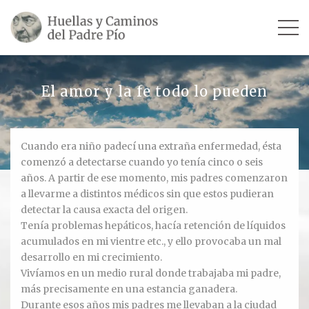
INICIO
El amor y la fe todo lo pueden
SU VIDA
Cuando era niño padecí una extraña enfermedad, ésta
TESTIMONIOS
comenzó a detectarse cuando yo tenía cinco o seis
años. A partir de ese momento, mis padres comenzaron
Ver todos
a llevarme a distintos médicos sin que estos pudieran
detectar la causa exacta del origen.
Escultores
Tenía problemas hepáticos, hacía retención de líquidos
acumulados en mi vientre etc., y ello provocaba un mal
Revista «La Voz del Padre Pío»
desarrollo en mi crecimiento.
Vivíamos en un medio rural donde trabajaba mi padre,
Contar mi testimonio
más precisamente en una estancia ganadera.
Durante esos años mis padres me llevaban a la ciudad
LUGARES