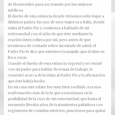
de Montevideo para ser tratado por los mejores
médicos.
Ver todos
El dueño de esta estancia donde vivíamos solía viajar a
distintos países. En uno de esos viajes va a Italia, donde
Compartir un lugar
visita al Padre Pio y comienza a hablarle de mi
enfermedad con el afán de que éste mediante la
EL MILAGRO
oración intercediera por mí, pero antes de que
terminara de contarle sobre mi estado de salud, el
El Milagro
Padre Pio le dice que estuviera tranquilo que el niño se
iba a curar.
Relación con Flia. Damiani
Cuando el dueño de esta estancia regresó y se reunió
con mi padre para hablar de temas de trabajo, le
Galería y testimonios
comentó acerca de la visita al Padre Pio y la afirmación
que éste había hecho.
Reliquias
En mi casa este relato fue muy bien recibido, era una
reafirmación más de la fe que ya teníamos en la
ORACIONES
posibilidad de la cura de mi enfermedad, que hasta el
momento llevaba años de tratamientos paliativos con
Oraciones
regímenes de comidas estrictos, punciones para quitar