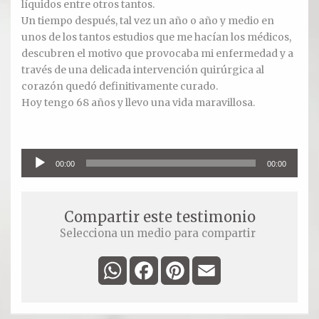
líquidos entre otros tantos.
Oración para hoy
Un tiempo después, tal vez un año o año y medio en
unos de los tantos estudios que me hacían los médicos,
Novena
descubren el motivo que provocaba mi enfermedad y a
través de una delicada intervención quirúrgica al
RELIQUIAS
corazón quedó definitivamente curado.
Hoy tengo 68 años y llevo una vida maravillosa.
DEVOTOS
Reproductor
00:00
00:00
de
audio
Compartir este testimonio
Selecciona un medio para compartir
WhatsApp
Facebook
Pinterest
Email