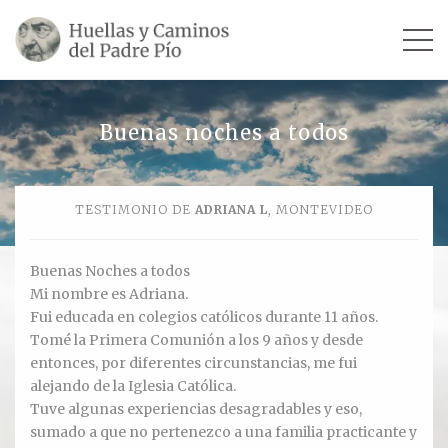
INICIO
Buenas noches a todos
SU VIDA
TESTIMONIO DE
ADRIANA L
, MONTEVIDEO
TESTIMONIOS
Ver todos
Buenas Noches a todos
Mi nombre es Adriana.
Escultores
Fui educada en colegios católicos durante 11 años.
Tomé la Primera Comunión a los 9 años y desde
Revista «La Voz del Padre Pío»
entonces, por diferentes circunstancias, me fui
alejando de la Iglesia Católica.
Contar mi testimonio
Tuve algunas experiencias desagradables y eso,
sumado a que no pertenezco a una familia practicante y
LUGARES