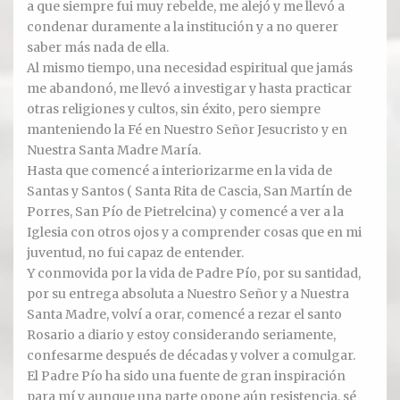
a que siempre fui muy rebelde, me alejó y me llevó a
condenar duramente a la institución y a no querer
Ver todos
saber más nada de ella.
Al mismo tiempo, una necesidad espiritual que jamás
Compartir un lugar
me abandonó, me llevó a investigar y hasta practicar
otras religiones y cultos, sin éxito, pero siempre
EL MILAGRO
manteniendo la Fé en Nuestro Señor Jesucristo y en
Nuestra Santa Madre María.
El Milagro
Hasta que comencé a interiorizarme en la vida de
Santas y Santos ( Santa Rita de Cascia, San Martín de
Relación con Flia. Damiani
Porres, San Pío de Pietrelcina) y comencé a ver a la
Iglesia con otros ojos y a comprender cosas que en mi
Galería y testimonios
juventud, no fui capaz de entender.
Y conmovida por la vida de Padre Pío, por su santidad,
Reliquias
por su entrega absoluta a Nuestro Señor y a Nuestra
Santa Madre, volví a orar, comencé a rezar el santo
ORACIONES
Rosario a diario y estoy considerando seriamente,
confesarme después de décadas y volver a comulgar.
Oraciones
El Padre Pío ha sido una fuente de gran inspiración
para mí y aunque una parte opone aún resistencia, sé