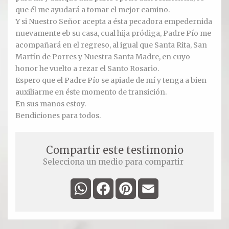
Oración para hoy
que él me ayudará a tomar el mejor camino.
Y si Nuestro Señor acepta a ésta pecadora empedernida
Novena
nuevamente eb su casa, cual hija pródiga, Padre Pío me
acompañará en el regreso, al igual que Santa Rita, San
RELIQUIAS
Martín de Porres y Nuestra Santa Madre, en cuyo
honor he vuelto a rezar el Santo Rosario.
Espero que el Padre Pío se apiade de mí y tenga a bien
DEVOTOS
auxiliarme en éste momento de transición.
En sus manos estoy.
Bendiciones para todos.
Compartir este testimonio
Selecciona un medio para compartir
WhatsApp
Facebook
Pinterest
Email