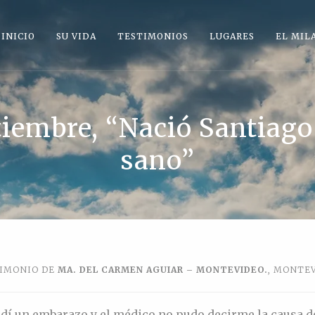
INICIO
SU VIDA
TESTIMONIOS
LUGARES
EL MIL
etiembre, “Nació Santiag
sano”
IMONIO DE
MA. DEL CARMEN AGUIAR – MONTEVIDEO.
, MONTE
rdí un embarazo y el médico no pudo decirme la causa d