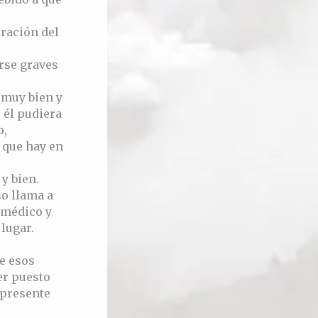
oración del
rse graves
 muy bien y
 él pudiera
o,
 que hay en
y bien.
so llama a
i médico y
 lugar.
e esos
er puesto
 presente