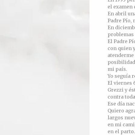
el examen d
En abril un
Padre Pío, 
En diciemb
problemas 
El Padre P
con quien y
atenderme 
posibilidad
mi país.
Yo seguía r
El viernes 
Grezzi y és
contra toda
Ese día nac
Quiero agra
largos nue
en mi camin
en el parto.