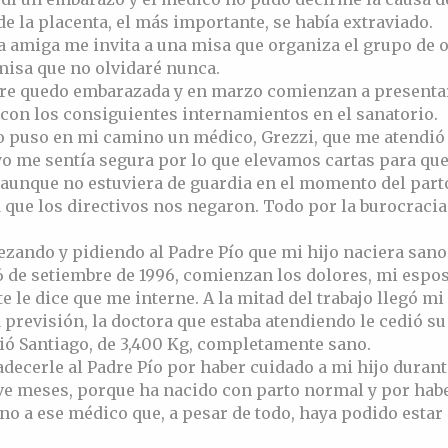
e la placenta, el más importante, se había extraviado.
a amiga me invita a una misa que organiza el grupo de 
misa que no olvidaré nunca.
re quedo embarazada y en marzo comienzan a presenta
con los consiguientes internamientos en el sanatorio.
ío puso en mi camino un médico, Grezzi, que me atendió
o me sentía segura por lo que elevamos cartas para que
aunque no estuviera de guardia en el momento del part
 que los directivos nos negaron. Todo por la burocracia
ezando y pidiendo al Padre Pío que mi hijo naciera sano 
6 de setiembre de 1996, comienzan los dolores, mi espo
te le dice que me interne. A la mitad del trabajo llegó m
 previsión, la doctora que estaba atendiendo le cedió su
ió Santiago, de 3,400 Kg, completamente sano.
decerle al Padre Pío por haber cuidado a mi hijo durant
ve meses, porque ha nacido con parto normal y por hab
o a ese médico que, a pesar de todo, haya podido estar