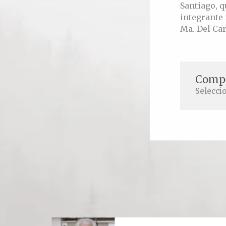
Santiago, q
integrante 
Ma. Del Ca
Compa
Selecci