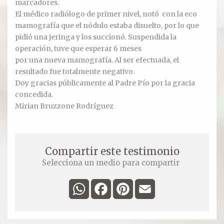
marcadores.
El médico radiólogo de primer nivel, notó con la eco
Ver todos
mamografía que el nódulo estaba disuelto, por lo que
pidió una jeringa y los succionó. Suspendida la
Compartir un lugar
operación, tuve que esperar 6 meses
por una nueva mamografía. Al ser efectuada, el
EL MILAGRO
resultado fue totalmente negativo.
Doy gracias públicamente al Padre Pío por la gracia
concedida.
El Milagro
Mirian Bruzzone Rodríguez
Relación con Flia. Damiani
Galería y testimonios
Compartir este testimonio
Reliquias
Selecciona un medio para compartir
WhatsApp
Facebook
Pinterest
Email
ORACIONES
Oraciones