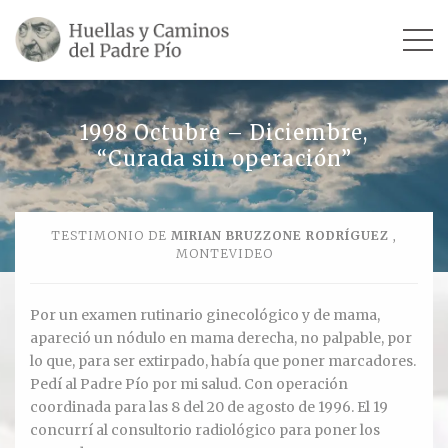
INICIO
1998 Octubre – Diciembre,
“Curada sin operación”
SU VIDA
TESTIMONIOS
TESTIMONIO DE
MIRIAN BRUZZONE RODRÍGUEZ
,
MONTEVIDEO
Ver todos
Escultores
Por un examen rutinario ginecológico y de mama,
apareció un nódulo en mama derecha, no palpable, por
Revista «La Voz del Padre Pío»
lo que, para ser extirpado, había que poner marcadores.
Pedí al Padre Pío por mi salud. Con operación
Contar mi testimonio
coordinada para las 8 del 20 de agosto de 1996. El 19
concurrí al consultorio radiológico para poner los
LUGARES