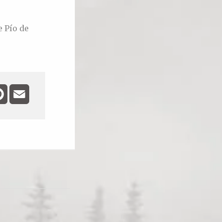
e Pío de
ebook
Pinterest
Email