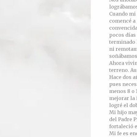
lográbamos
Cuando mi 
comencé a 
convencida,
pocos días
terminado 
ni remota
soñábamos
Ahora vivi
terreno. Au
Hace dos añ
pues necesi
menos 8 o 1
mejorar la 
logré el do
Mi hijo may
del Padre P
fortaleció e
Mi fe es en