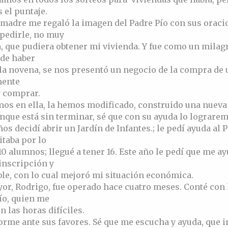
 el puntaje.
madre me regaló la imagen del Padre Pío con sus oraci
pedirle, no muy
 que pudiera obtener mi vivienda. Y fue como un milagr
 de haber
la novena, se nos presentó un negocio de la compra de 
mente
 comprar.
mos en ella, la hemos modificado, construido una nueva
nque está sin terminar, sé que con su ayuda lo lograrem
os decidí abrir un Jardín de Infantes.; le pedí ayuda al P
taba por lo
0 alumnos; llegué a tener 16. Este año le pedí que me ay
inscripción y
ble, con lo cual mejoró mi situación económica.
or, Rodrigo, fue operado hace cuatro meses. Conté con 
ío, quien me
n las horas difíciles.
orme ante sus favores. Sé que me escucha y ayuda, que 