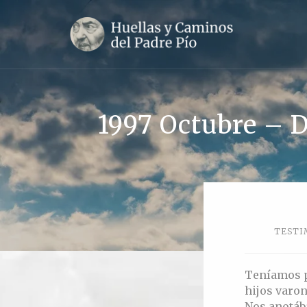
1997 Octubre – D
TESTI
Teníamos p
hijos varon
Nos anotáb