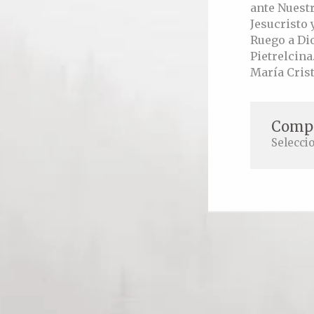
ante Nuest
Jesucristo
Ruego a Dio
Pietrelcina
María Cris
Compa
Selecci