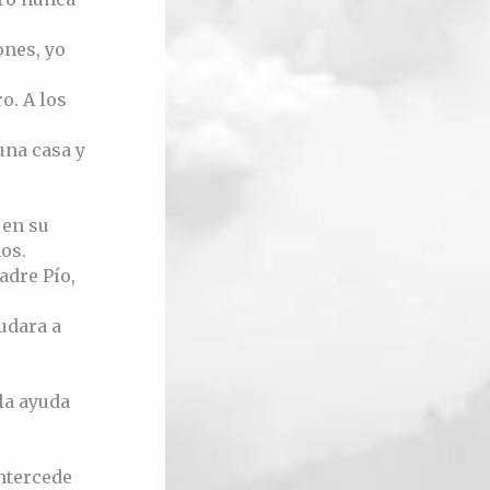
ones, yo
o. A los
una casa y
 en su
os.
adre Pío,
udara a
la ayuda
intercede