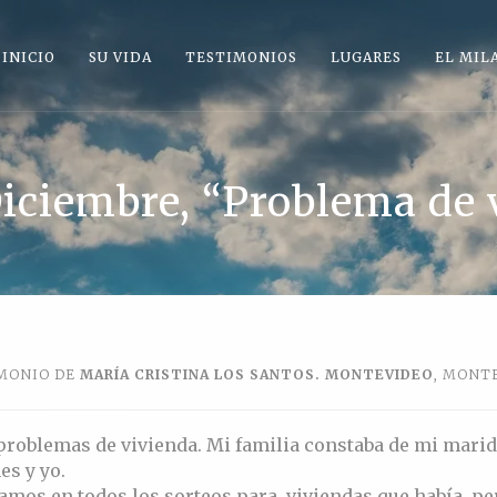
INICIO
SU VIDA
TESTIMONIOS
LUGARES
EL MIL
iciembre, “Problema de 
MONIO DE
MARÍA CRISTINA LOS SANTOS. MONTEVIDEO
, MONT
roblemas de vivienda. Mi familia constaba de mi marid
es y yo.
amos en todos los sorteos para viviendas que había, p