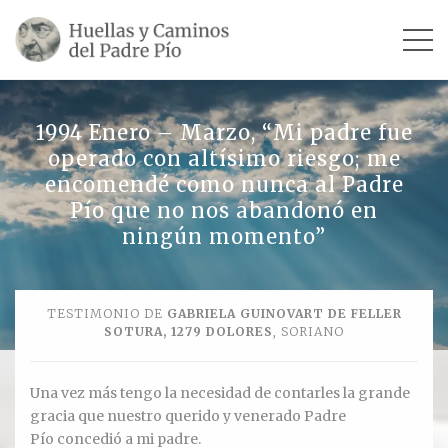
INICIO
1994 Enero – Marzo, “Mi padre fue
operado con altísimo riesgo; me
SU VIDA
encomendé como nunca al Padre
Pío que no nos abandonó en
TESTIMONIOS
ningún momento”
Ver todos
Escultores
TESTIMONIO DE
GABRIELA GUINOVART DE FELLER
SOTURA, 1279 DOLORES
, SORIANO
Revista «La Voz del Padre Pío»
Una vez más tengo la necesidad de contarles la grande
Contar mi testimonio
gracia que nuestro querido y venerado Padre
Pío concedió a mi padre.
LUGARES