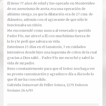
Él tiene 77 años de edad y fue operado en Montevideo
de un aneurisma de aorta; era una operación de
Ver todos
altísimo riesgo, ya que la dilatación era de 27 cms. de
diámetro, además con el agravante de que sólo le
Compartir un lugar
funcionaba un riñón.
Me encomendé como nunca al venerado y querido
EL MILAGRO
Padre Pío, me aferré a Él con muchísima fuerza de
la fe y le pedí que salvara su vida.
El Milagro
Estuvimos 15 días en el Sanatorio, 7 en cuidados
intensivos donde hizo una isquemia de colon de la cual
Relación con Flia. Damiani
gracias a Dios salió… Padre Pío me escuchó y salvó la
vida de mi padre.
Galería y testimonios
Rezo constantemente para que el Señor nos haga ver
su pronta canonización y agradezco día a día todo lo
Reliquias
que él me ha concedido.
Gabriela Guinovart de Feller Sotura, 1279 Dolores
ORACIONES
Soriano 26.4/93
Oraciones