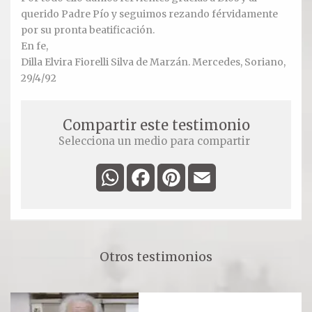
Oración para hoy
querido Padre Pío y seguimos rezando férvidamente
por su pronta beatificación.
Novena
En fe,
Dilla Elvira Fiorelli Silva de Marzán. Mercedes, Soriano,
RELIQUIAS
29/4/92
DEVOTOS
Compartir este testimonio
Selecciona un medio para compartir
WhatsApp
Facebook
Pinterest
Email
Otros testimonios