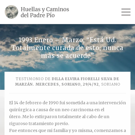
INICIO
1993 Enero – Marzo, “Está Ud.
Totalmente curada de esto; nunca
SU VIDA
más se acuerde”
TESTIMONIOS
TESTIMONIO DE
DILLA ELVIRA FIORELLI SILVA DE
Ver todos
MARZÁN. MERCEDES, SORIANO, 29/4/92
, SORIANO
Escultores
El 14 de febrero de 1990 fui sometida a una intervención
Revista «La Voz del Padre Pío»
quirúrgica a causa de un neo carcinoma en el
útero. Me lo extirparon totalmente al cabo de un
Contar mi testimonio
riguroso tratamiento previo.
Fue entonces que mi familia y yo misma, comenzamos a
LUGARES