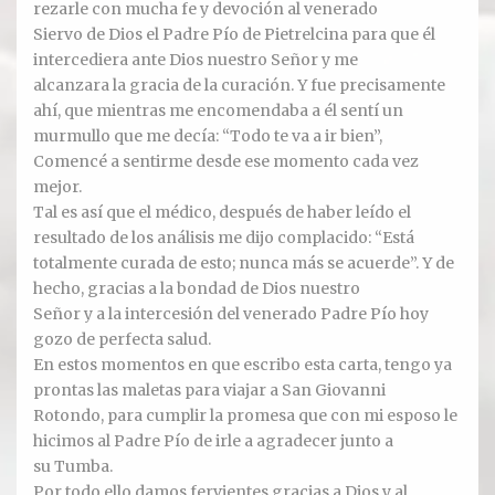
rezarle con mucha fe y devoción al venerado
Siervo de Dios el Padre Pío de Pietrelcina para que él
Ver todos
intercediera ante Dios nuestro Señor y me
alcanzara la gracia de la curación. Y fue precisamente
Compartir un lugar
ahí, que mientras me encomendaba a él sentí un
murmullo que me decía: “Todo te va a ir bien”,
EL MILAGRO
Comencé a sentirme desde ese momento cada vez
mejor.
El Milagro
Tal es así que el médico, después de haber leído el
resultado de los análisis me dijo complacido: “Está
Relación con Flia. Damiani
totalmente curada de esto; nunca más se acuerde”. Y de
hecho, gracias a la bondad de Dios nuestro
Galería y testimonios
Señor y a la intercesión del venerado Padre Pío hoy
gozo de perfecta salud.
Reliquias
En estos momentos en que escribo esta carta, tengo ya
prontas las maletas para viajar a San Giovanni
ORACIONES
Rotondo, para cumplir la promesa que con mi esposo le
hicimos al Padre Pío de irle a agradecer junto a
Oraciones
su Tumba.
Por todo ello damos fervientes gracias a Dios y al