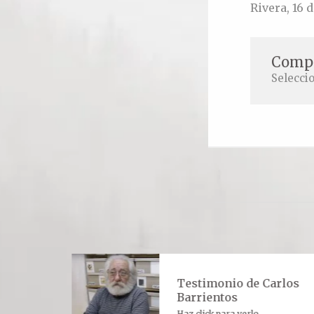
Rivera, 16 
Compa
Selecci
ultora
Testimonio de Carlos
 Padre
Barrientos
Padre
Haz click para verlo