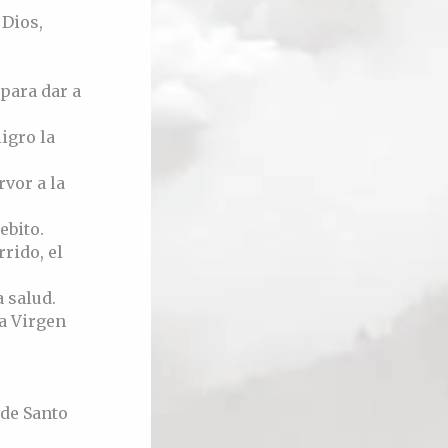
 Dios,
 para dar a
igro la
vor a la
ebito.
rrido, el
 salud.
la Virgen
 de Santo