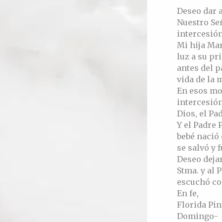
Deseo dar 
Nuestro Señ
intercesión
Mi hija Mar
luz a su pr
antes del p
vida de la m
En esos mo
intercesión
Dios, el Pad
Y el Padre 
bebé nació 
se salvó y
Deseo dejar
Stma. y al 
escuchó con
En fe,
Florida Pin
Domingo-