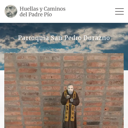
INICIO
Parroquia San Pedro Durazno
SU VIDA
TESTIMONIOS
Ver todos
Escultores
Revista «La Voz del Padre Pío»
Contar mi testimonio
LUGARES