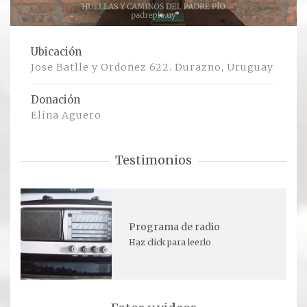
Ver todos
Ubicación
Compartir un lugar
Jose Batlle y Ordoñez 622. Durazno, Uruguay
EL MILAGRO
Donación
Elina Aguero
El Milagro
Testimonios
Relación con Flia. Damiani
Galería y testimonios
Reliquias
Programa de radio
Haz click para leerlo
ORACIONES
Oraciones