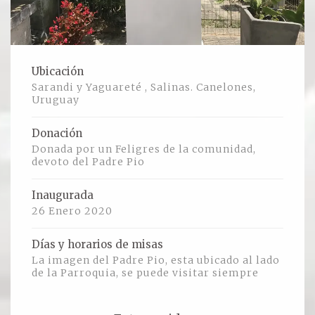
Ver todos
Compartir un lugar
Ubicación
Sarandi y Yaguareté , Salinas. Canelones,
EL MILAGRO
Uruguay
El Milagro
Donación
Donada por un Feligres de la comunidad,
devoto del Padre Pio
Relación con Flia. Damiani
Galería y testimonios
Inaugurada
26 Enero 2020
Reliquias
Días y horarios de misas
ORACIONES
La imagen del Padre Pio, esta ubicado al lado
de la Parroquia, se puede visitar siempre
Oraciones