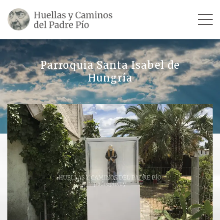
INICIO
Parroquia Santa Isabel de
Hungría
SU VIDA
TESTIMONIOS
Ver todos
Escultores
Revista «La Voz del Padre Pío»
Contar mi testimonio
LUGARES