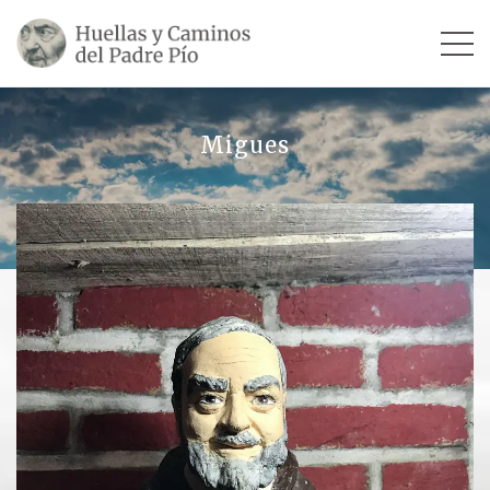
INICIO
Migues
SU VIDA
TESTIMONIOS
Ver todos
Escultores
Revista «La Voz del Padre Pío»
Contar mi testimonio
LUGARES