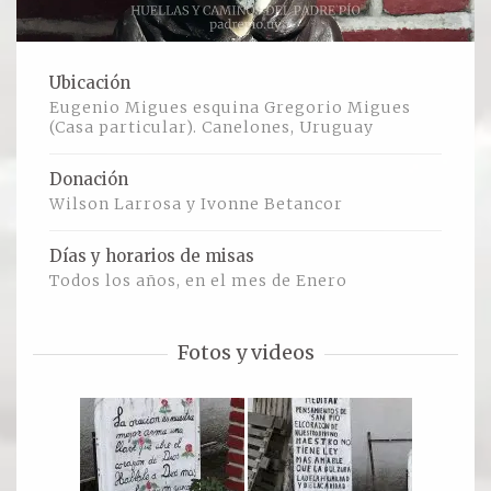
Ver todos
Ubicación
Compartir un lugar
Eugenio Migues esquina Gregorio Migues
(Casa particular). Canelones, Uruguay
EL MILAGRO
Donación
Wilson Larrosa y Ivonne Betancor
El Milagro
Relación con Flia. Damiani
Días y horarios de misas
Todos los años, en el mes de Enero
Galería y testimonios
Fotos y videos
Reliquias
ORACIONES
Oraciones