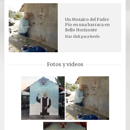
Oración para hoy
Novena
Un Mosaico del Padre
Pío en una barraca en
Bello Horizonte
RELIQUIAS
Haz click para leerlo
DEVOTOS
Fotos y videos