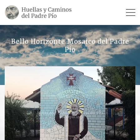
INICIO
Bello Horizonte Mosaico del Padre
Pío
SU VIDA
TESTIMONIOS
Ver todos
Escultores
Revista «La Voz del Padre Pío»
Contar mi testimonio
LUGARES