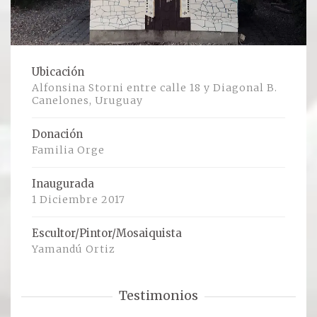
Ver todos
Compartir un lugar
Ubicación
Alfonsina Storni entre calle 18 y Diagonal B.
EL MILAGRO
Canelones, Uruguay
El Milagro
Donación
Familia Orge
Relación con Flia. Damiani
Inaugurada
Galería y testimonios
1 Diciembre 2017
Reliquias
Escultor/Pintor/Mosaiquista
Yamandú Ortiz
ORACIONES
Testimonios
Oraciones