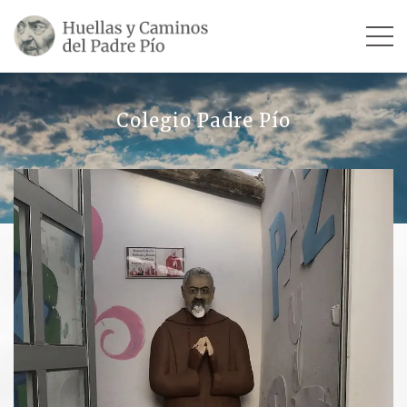
INICIO
Colegio Padre Pío
SU VIDA
TESTIMONIOS
Ver todos
Escultores
Revista «La Voz del Padre Pío»
Contar mi testimonio
LUGARES