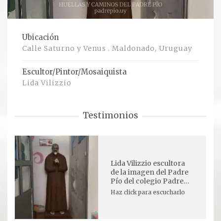
Ver todos
Ubicación
Compartir un lugar
Calle Saturno y Venus . Maldonado, Uruguay
EL MILAGRO
Escultor/Pintor/Mosaiquista
Lida Vilizzio
El Milagro
Testimonios
Relación con Flia. Damiani
Galería y testimonios
Reliquias
Lida Vilizzio escultora
de la imagen del Padre
Pío del colegio Padre
ORACIONES
Pío
Haz click para escucharlo
Oraciones