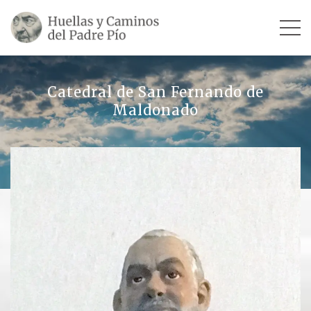
INICIO
Catedral de San Fernando de
Maldonado
SU VIDA
TESTIMONIOS
Ver todos
Escultores
Revista «La Voz del Padre Pío»
Contar mi testimonio
LUGARES