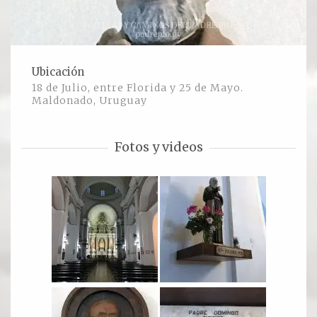
Ver todos
Compartir un lugar
Ubicación
18 de Julio, entre Florida y 25 de Mayo.
EL MILAGRO
Maldonado, Uruguay
El Milagro
Fotos y videos
Relación con Flia. Damiani
Galería y testimonios
Reliquias
ORACIONES
Oraciones