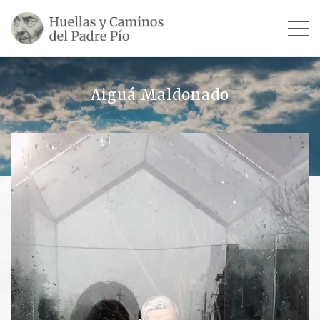
INICIO
Aiguá Maldonado
SU VIDA
TESTIMONIOS
Ver todos
Escultores
Revista «La Voz del Padre Pío»
Contar mi testimonio
LUGARES