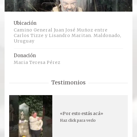
Ver todos
Ubicación
Compartir un lugar
Camino General Juan José Muñoz entre
Carlos Tizze y Lisandro Maritan. Maldonado,
Uruguay
EL MILAGRO
Donación
El Milagro
Maria Teresa Pérez
Relación con Flia. Damiani
Testimonios
Galería y testimonios
Reliquias
ORACIONES
«Por esto estás acá»
Haz click para verlo
Oraciones