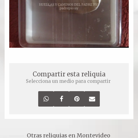
Ver todos
Compartir un lugar
EL MILAGRO
El Milagro
Relación con Flia. Damiani
Compartir esta reliquia
Selecciona un medio para compartir
Galería y testimonios
Reliquias
ORACIONES
Oraciones
Otras reliquias en Montevideo