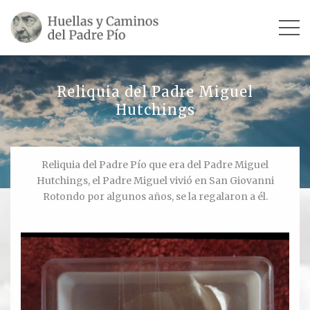
INICIO
Reliquia del Padre Miguel
Hutchings
SU VIDA
TESTIMONIOS
Reliquia del Padre Pío que era del Padre Miguel
Hutchings, el Padre Miguel vivió en San Giovanni
Ver todos
Rotondo por algunos años, se la regalaron a él.
Escultores
Revista «La Voz del Padre Pío»
Contar mi testimonio
LUGARES