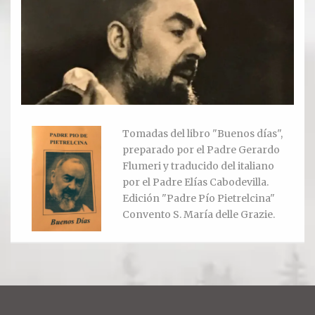
Ver todos
Compartir un lugar
EL MILAGRO
El Milagro
Tomadas del libro "Buenos días",
preparado por el Padre Gerardo
Relación con Flia. Damiani
Flumeri y traducido del italiano
por el Padre Elías Cabodevilla.
Galería y testimonios
Edición "Padre Pío Pietrelcina"
Convento S. María delle Grazie.
Reliquias
ORACIONES
Oraciones