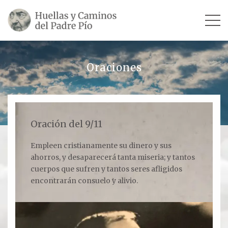
INICIO
Oraciones
SU VIDA
TESTIMONIOS
Oración del 9/11
Ver todos
Empleen cristianamente su dinero y sus
ahorros, y desaparecerá tanta miseria; y tantos
Escultores
cuerpos que sufren y tantos seres afligidos
Revista «La Voz del Padre Pío»
encontrarán consuelo y alivio.
Contar mi testimonio
LUGARES