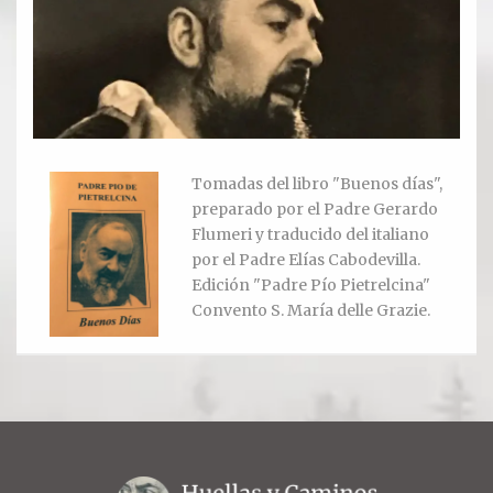
Ver todos
Compartir un lugar
EL MILAGRO
Tomadas del libro "Buenos días",
El Milagro
preparado por el Padre Gerardo
Flumeri y traducido del italiano
Relación con Flia. Damiani
por el Padre Elías Cabodevilla.
Edición "Padre Pío Pietrelcina"
Galería y testimonios
Convento S. María delle Grazie.
Reliquias
ORACIONES
Oraciones