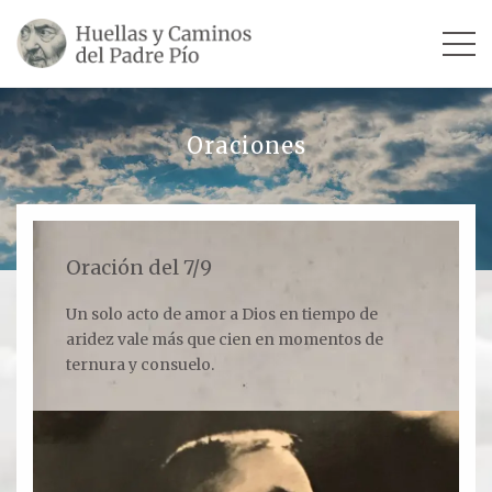
INICIO
Oraciones
SU VIDA
TESTIMONIOS
Oración del 7/9
Ver todos
Un solo acto de amor a Dios en tiempo de
aridez vale más que cien en momentos de
Escultores
ternura y consuelo.
Revista «La Voz del Padre Pío»
Contar mi testimonio
LUGARES