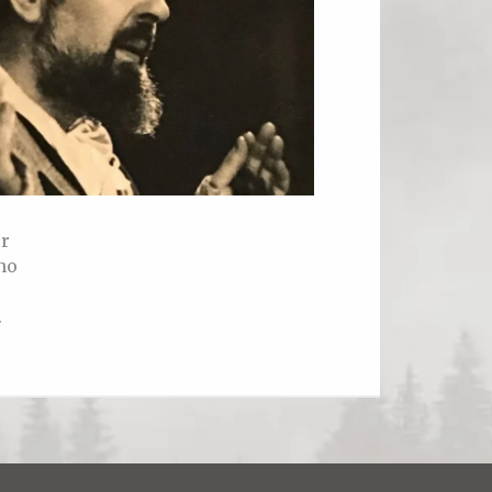
or
no
.