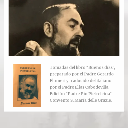
Ver todos
Compartir un lugar
EL MILAGRO
El Milagro
Relación con Flia. Damiani
Tomadas del libro "Buenos días",
preparado por el Padre Gerardo
Galería y testimonios
Flumeri y traducido del italiano
por el Padre Elías Cabodevilla.
Reliquias
Edición "Padre Pío Pietrelcina"
Convento S. María delle Grazie.
ORACIONES
Oraciones