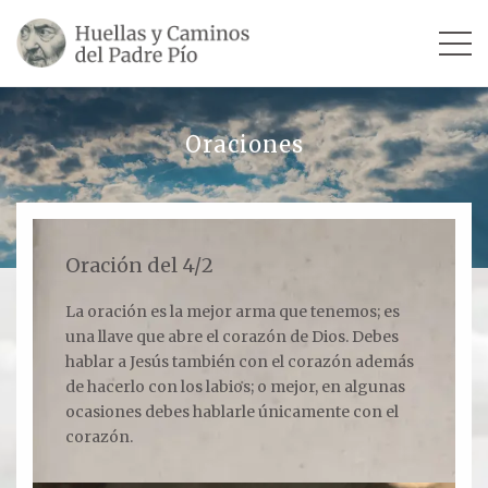
INICIO
Oraciones
SU VIDA
TESTIMONIOS
Oración del 4/2
Ver todos
La oración es la mejor arma que tenemos; es
una llave que abre el corazón de Dios. Debes
Escultores
hablar a Jesús también con el corazón además
Revista «La Voz del Padre Pío»
de hacerlo con los labios; o mejor, en algunas
ocasiones debes hablarle únicamente con el
Contar mi testimonio
corazón.
LUGARES