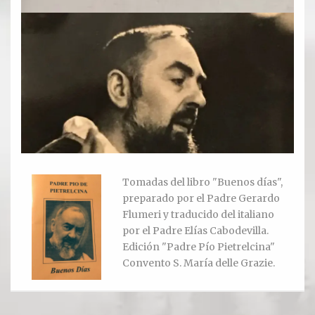
Ver todos
Compartir un lugar
EL MILAGRO
El Milagro
Relación con Flia. Damiani
Tomadas del libro "Buenos días",
Galería y testimonios
preparado por el Padre Gerardo
Flumeri y traducido del italiano
Reliquias
por el Padre Elías Cabodevilla.
Edición "Padre Pío Pietrelcina"
ORACIONES
Convento S. María delle Grazie.
Oraciones