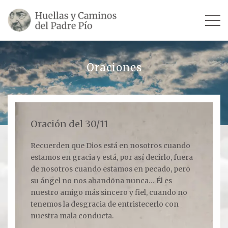
INICIO
Oraciones
SU VIDA
TESTIMONIOS
Oración del 30/11
Ver todos
Recuerden que Dios está en nosotros cuando
estamos en gracia y está, por así decirlo, fuera
Escultores
de nosotros cuando estamos en pecado, pero
Revista «La Voz del Padre Pío»
su ángel no nos abandona nunca… Él es
nuestro amigo más sincero y fiel, cuando no
Contar mi testimonio
tenemos la desgracia de entristecerlo con
nuestra mala conducta.
LUGARES