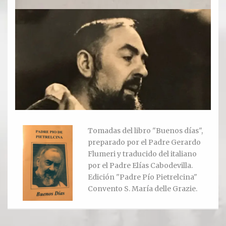
Ver todos
Compartir un lugar
EL MILAGRO
El Milagro
Relación con Flia. Damiani
Tomadas del libro "Buenos días",
Galería y testimonios
preparado por el Padre Gerardo
Flumeri y traducido del italiano
Reliquias
por el Padre Elías Cabodevilla.
Edición "Padre Pío Pietrelcina"
ORACIONES
Convento S. María delle Grazie.
Oraciones