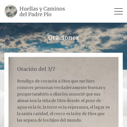
INICIO
Oraciones
SU VIDA
TESTIMONIOS
Oración del 3/7
Ver todos
Bendigo de corazón a Dios que me hizo
conocer personas verdaderamente buenas y
Escultores
porque también a ellas les anuncié que sus
Revista «La Voz del Padre Pío»
almas son la viña de Dios donde: el pozo de
agua es la fe, la torre es la esperanza, el lagar es
Contar mi testimonio
la santa caridad, el cerco es la ley de Dios que
las separa de los hijos del mundo.
LUGARES