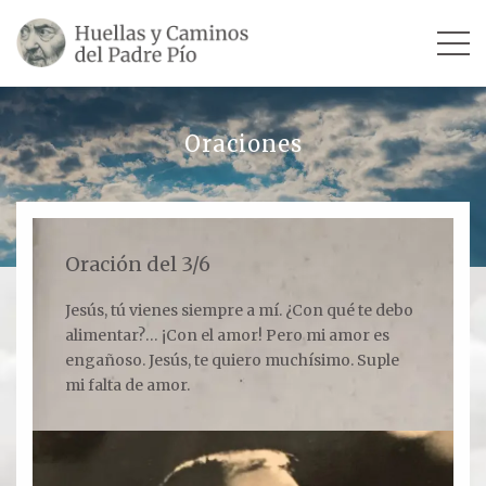
INICIO
Oraciones
SU VIDA
TESTIMONIOS
Oración del 3/6
Ver todos
Jesús, tú vienes siempre a mí. ¿Con qué te debo
alimentar?… ¡Con el amor! Pero mi amor es
Escultores
engañoso. Jesús, te quiero muchísimo. Suple
Revista «La Voz del Padre Pío»
mi falta de amor.
Contar mi testimonio
LUGARES