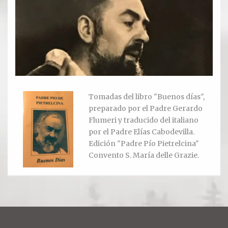
Ver todos
Compartir un lugar
EL MILAGRO
El Milagro
Tomadas del libro "Buenos días",
preparado por el Padre Gerardo
Relación con Flia. Damiani
Flumeri y traducido del italiano
por el Padre Elías Cabodevilla.
Galería y testimonios
Edición "Padre Pío Pietrelcina"
Convento S. María delle Grazie.
Reliquias
ORACIONES
Oraciones