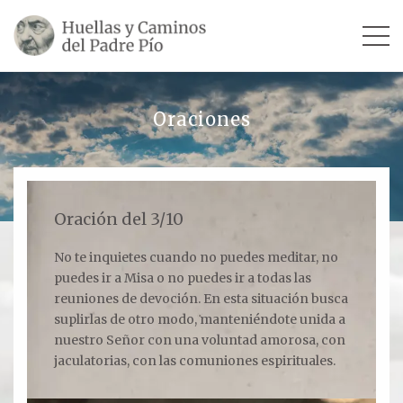
INICIO
Oraciones
SU VIDA
TESTIMONIOS
Oración del 3/10
Ver todos
No te inquietes cuando no puedes meditar, no
puedes ir a Misa o no puedes ir a todas las
Escultores
reuniones de devoción. En esta situación busca
Revista «La Voz del Padre Pío»
suplirlas de otro modo, manteniéndote unida a
nuestro Señor con una voluntad amorosa, con
Contar mi testimonio
jaculatorias, con las comuniones espirituales.
LUGARES