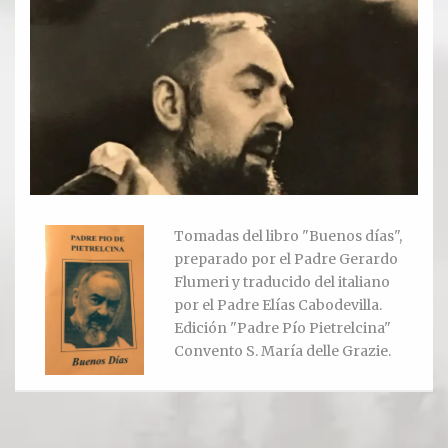
Ver todos
Compartir un lugar
EL MILAGRO
El Milagro
Relación con Flia. Damiani
Tomadas del libro "Buenos días",
preparado por el Padre Gerardo
Galería y testimonios
Flumeri y traducido del italiano
por el Padre Elías Cabodevilla.
Reliquias
Edición "Padre Pío Pietrelcina"
Convento S. María delle Grazie.
ORACIONES
Oraciones