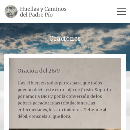
INICIO
Oraciones
SU VIDA
TESTIMONIOS
Oración del 28/9
Ver todos
Haz el bien en todas partes para que todos
puedan decir: éste es un hijo de Cristo. Soporta
Escultores
por amor a Dios y por la conversión de los
Revista «La Voz del Padre Pío»
pobres pecadores las tribulaciones, las
enfermedades, los sufrimientos. Defiende al
Contar mi testimonio
débil, consuela al que llora.
LUGARES