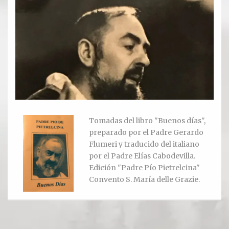
Ver todos
Compartir un lugar
EL MILAGRO
El Milagro
Relación con Flia. Damiani
Tomadas del libro "Buenos días",
preparado por el Padre Gerardo
Galería y testimonios
Flumeri y traducido del italiano
por el Padre Elías Cabodevilla.
Reliquias
Edición "Padre Pío Pietrelcina"
Convento S. María delle Grazie.
ORACIONES
Oraciones