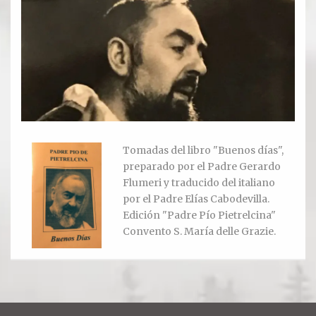
Ver todos
Compartir un lugar
EL MILAGRO
El Milagro
Tomadas del libro "Buenos días",
Relación con Flia. Damiani
preparado por el Padre Gerardo
Flumeri y traducido del italiano
Galería y testimonios
por el Padre Elías Cabodevilla.
Edición "Padre Pío Pietrelcina"
Reliquias
Convento S. María delle Grazie.
ORACIONES
Oraciones