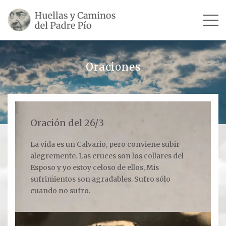
INICIO
Oraciones
SU VIDA
TESTIMONIOS
Oración del 26/3
Ver todos
La vida es un Calvario, pero conviene subir
alegremente. Las cruces son los collares del
Escultores
Esposo y yo estoy celoso de ellos, Mis
Revista «La Voz del Padre Pío»
sufrimientos son agradables. Sufro sólo
cuando no sufro.
Contar mi testimonio
LUGARES