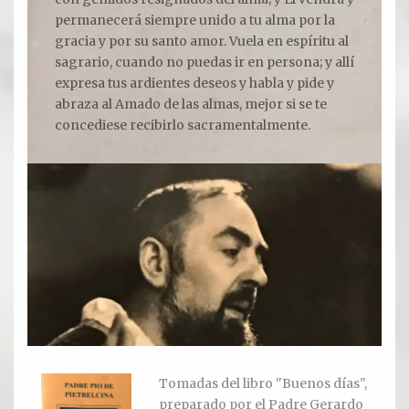
permanecerá siempre unido a tu alma por la
gracia y por su santo amor. Vuela en espíritu al
Ver todos
sagrario, cuando no puedas ir en persona; y allí
expresa tus ardientes deseos y habla y pide y
Compartir un lugar
abraza al Amado de las almas, mejor si se te
concediese recibirlo sacramentalmente.
EL MILAGRO
El Milagro
Relación con Flia. Damiani
Galería y testimonios
Reliquias
ORACIONES
Oraciones
Tomadas del libro "Buenos días",
preparado por el Padre Gerardo