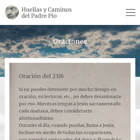
INICIO
Oraciones
SU VIDA
TESTIMONIOS
Oración del 23/6
Ver todos
Si no puedes detenerte por mucho tiempo en
oración, en lecturas, etc., no debes desanimarte
Escultores
por eso. Mientras tengas a Jesús sacramentado
Revista «La Voz del Padre Pío»
cada mañana, debes considerarte
afortunadísima.
Contar mi testimonio
Durante el día, cuando puedas, llama a Jesús,
incluso en medio de todas tus ocupaciones,
LUGARES
con gemidos resignados del alma; y Él vendrá y