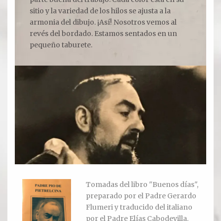
sitio y la variedad de los hilos se ajusta a la
armonia del dibujo. ¡Así! Nosotros vemos al
Ver todos
revés del bordado. Estamos sentados en un
pequeño taburete.
Compartir un lugar
EL MILAGRO
El Milagro
Relación con Flia. Damiani
Galería y testimonios
Reliquias
ORACIONES
Tomadas del libro "Buenos días",
preparado por el Padre Gerardo
Oraciones
Flumeri y traducido del italiano
por el Padre Elías Cabodevilla.