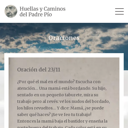
INICIO
Oraciones
SU VIDA
TESTIMONIOS
Oración del 23/11
Ver todos
¿Por qué el mal en el mundo? Escucha con
atención… Una mamá está bordando. Su hijo,
Escultores
sentado en un pequeño taburete, mira su
Revista «La Voz del Padre Pío»
trabajo pero al revés: ve los nudos del bordado,
los hilos revueltos… Y dice: Mamá, ¿se puede
Contar mi testimonio
saber qué haces? ¡Se ve feo tu trabajo!
Entonces la mamá baja el bastidor y enseña la
LUGARES
parte buena del trabajo. Cada color está en su