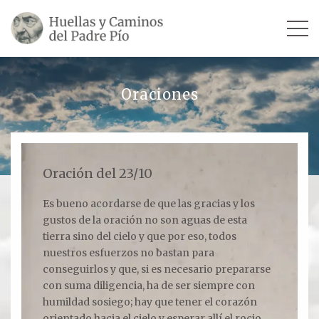
INICIO
Oraciones
SU VIDA
TESTIMONIOS
Oración del 23/10
Ver todos
Es bueno acordarse de que las gracias y los
gustos de la oración no son aguas de esta
Escultores
tierra sino del cielo y que por eso, todos
Revista «La Voz del Padre Pío»
nuestros esfuerzos no bastan para
conseguirlos y que, si es necesario prepararse
Contar mi testimonio
con suma diligencia, ha de ser siempre con
humildad sosiego; hay que tener el corazón
LUGARES
orientado hacia el cielo y esperar allí el rocio