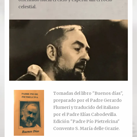
celestial.
Ver todos
Compartir un lugar
EL MILAGRO
El Milagro
Relación con Flia. Damiani
Galería y testimonios
Tomadas del libro "Buenos días",
Reliquias
preparado por el Padre Gerardo
Flumeri y traducido del italiano
ORACIONES
por el Padre Elías Cabodevilla.
Edición "Padre Pío Pietrelcina"
Oraciones
Convento S. María delle Grazie.