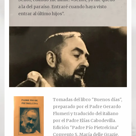
a la del paraíso. Entraré cuando haya visto
entrar al último hijos”.
Ver todos
Compartir un lugar
EL MILAGRO
El Milagro
Relación con Flia. Damiani
Galería y testimonios
Reliquias
Tomadas del libro "Buenos días",
preparado por el Padre Gerardo
ORACIONES
Flumeri y traducido del italiano
por el Padre Elías Cabodevilla.
Oraciones
Edición "Padre Pío Pietrelcina"
Convento S. María delle Grazie.