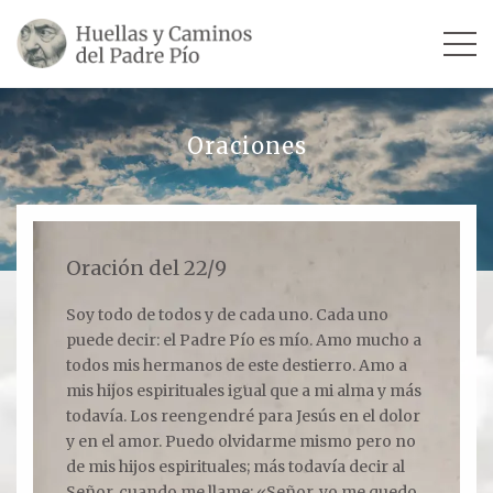
INICIO
Oraciones
SU VIDA
TESTIMONIOS
Oración del 22/9
Ver todos
Soy todo de todos y de cada uno. Cada uno
puede decir: el Padre Pío es mío. Amo mucho a
Escultores
todos mis hermanos de este destierro. Amo a
Revista «La Voz del Padre Pío»
mis hijos espirituales igual que a mi alma y más
todavía. Los reengendré para Jesús en el dolor
Contar mi testimonio
y en el amor. Puedo olvidarme mismo pero no
de mis hijos espirituales; más todavía decir al
LUGARES
Señor, cuando me llame: «Señor, yo me quedo