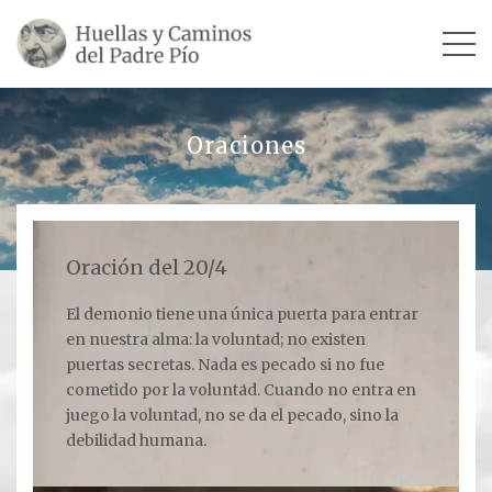
INICIO
Oraciones
SU VIDA
TESTIMONIOS
Oración del 20/4
Ver todos
El demonio tiene una única puerta para entrar
en nuestra alma: la voluntad; no existen
Escultores
puertas secretas. Nada es pecado si no fue
Revista «La Voz del Padre Pío»
cometido por la voluntad. Cuando no entra en
juego la voluntad, no se da el pecado, sino la
Contar mi testimonio
debilidad humana.
LUGARES