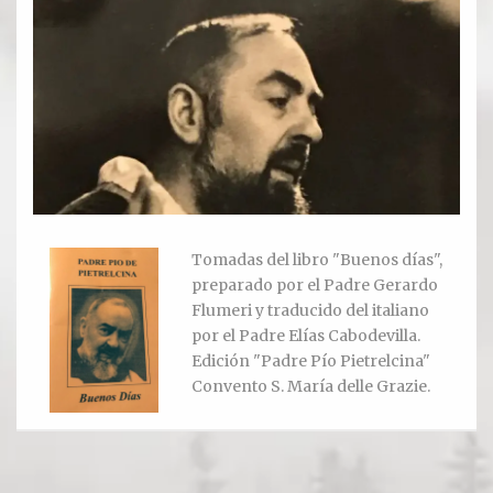
Ver todos
Compartir un lugar
EL MILAGRO
El Milagro
Relación con Flia. Damiani
Tomadas del libro "Buenos días",
preparado por el Padre Gerardo
Galería y testimonios
Flumeri y traducido del italiano
por el Padre Elías Cabodevilla.
Reliquias
Edición "Padre Pío Pietrelcina"
Convento S. María delle Grazie.
ORACIONES
Oraciones