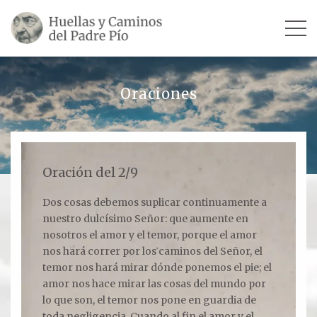
INICIO
Oraciones
SU VIDA
TESTIMONIOS
Oración del 2/9
Ver todos
Dos cosas debemos suplicar continuamente a
nuestro dulcísimo Señor: que aumente en
Escultores
nosotros el amor y el temor, porque el amor
Revista «La Voz del Padre Pío»
nos hará correr por los caminos del Señor, el
temor nos hará mirar dónde ponemos el pie; el
Contar mi testimonio
amor nos hace mirar las cosas del mundo por
lo que son, el temor nos pone en guardia de
LUGARES
toda negligencia. Cuando al fin el amor y el