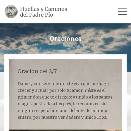
INICIO
Oraciones
SU VIDA
TESTIMONIOS
Oración del 2/7
Ver todos
Dame y consérvame una fe viva que me haga
crecer y actuar por solo tu amor. Y éste es el
Escultores
primer don que te ofrezco; y unido a los santos
Revista «La Voz del Padre Pío»
magos, postrado a tus pies, te reconozco sin
ningún respeto humano, delante del mundo
Contar mi testimonio
entero, por nuestro ver dadero y único Dios.
LUGARES