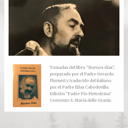
Ver todos
Compartir un lugar
EL MILAGRO
El Milagro
Relación con Flia. Damiani
Tomadas del libro "Buenos días",
preparado por el Padre Gerardo
Galería y testimonios
Flumeri y traducido del italiano
por el Padre Elías Cabodevilla.
Reliquias
Edición "Padre Pío Pietrelcina"
Convento S. María delle Grazie.
ORACIONES
Oraciones