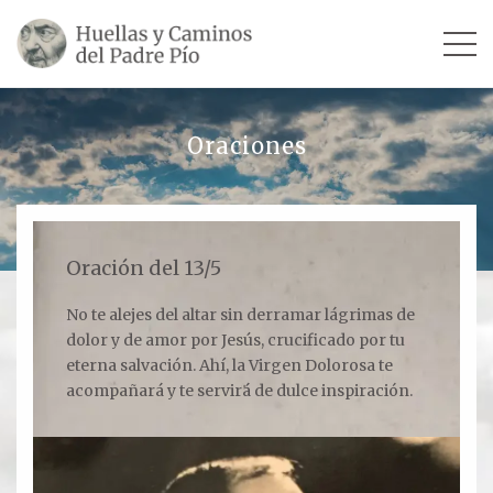
INICIO
Oraciones
SU VIDA
TESTIMONIOS
Oración del 13/5
Ver todos
No te alejes del altar sin derramar lágrimas de
dolor y de amor por Jesús, crucificado por tu
Escultores
eterna salvación. Ahí, la Virgen Dolorosa te
Revista «La Voz del Padre Pío»
acompañará y te servirá de dulce inspiración.
Contar mi testimonio
LUGARES