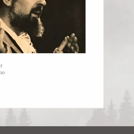
or
no
.