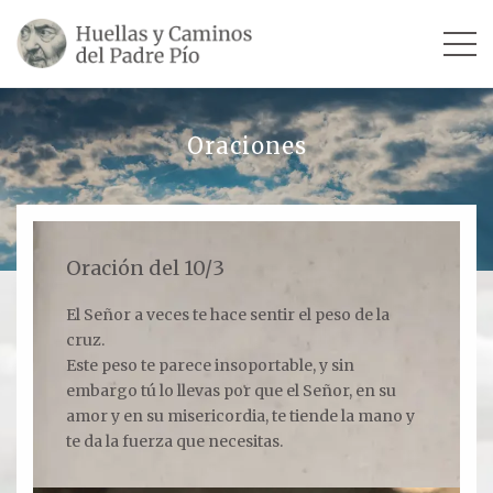
INICIO
Oraciones
SU VIDA
TESTIMONIOS
Oración del 10/3
Ver todos
El Señor a veces te hace sentir el peso de la
cruz.
Escultores
Este peso te parece insoportable, y sin
Revista «La Voz del Padre Pío»
embargo tú lo llevas por que el Señor, en su
amor y en su misericordia, te tiende la mano y
Contar mi testimonio
te da la fuerza que necesitas.
LUGARES