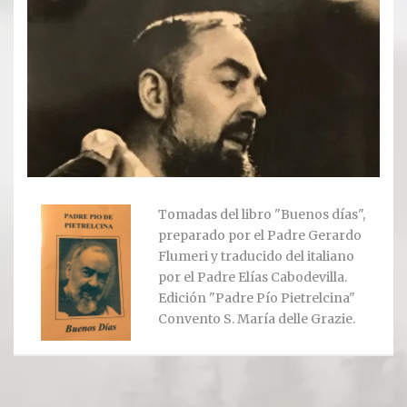
Ver todos
Compartir un lugar
EL MILAGRO
El Milagro
Relación con Flia. Damiani
Tomadas del libro "Buenos días",
preparado por el Padre Gerardo
Galería y testimonios
Flumeri y traducido del italiano
por el Padre Elías Cabodevilla.
Reliquias
Edición "Padre Pío Pietrelcina"
Convento S. María delle Grazie.
ORACIONES
Oraciones