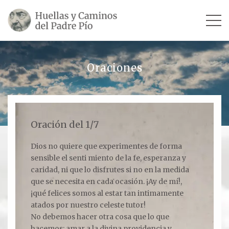
INICIO
Oraciones
SU VIDA
TESTIMONIOS
Oración del 1/7
Ver todos
Dios no quiere que experimentes de forma
sensible el senti miento de la fe, esperanza y
Escultores
caridad, ni que lo disfrutes si no en la medida
Revista «La Voz del Padre Pío»
que se necesita en cada ocasión. ¡Ay de mí!,
¡qué felices somos al estar tan intimamente
Contar mi testimonio
atados por nuestro celeste tutor!
No debemos hacer otra cosa que lo que
LUGARES
hacemos: amar a la divina providencia y