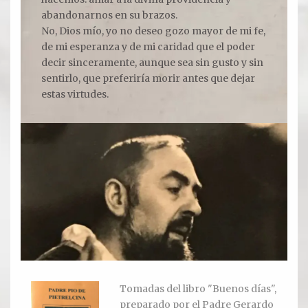
abandonarnos en su brazos.
No, Dios mío, yo no deseo gozo mayor de mi fe,
Ver todos
de mi esperanza y de mi caridad que el poder
decir sinceramente, aunque sea sin gusto y sin
Compartir un lugar
sentirlo, que preferiría morir antes que dejar
estas virtudes.
EL MILAGRO
El Milagro
Relación con Flia. Damiani
Galería y testimonios
Reliquias
ORACIONES
Oraciones
Tomadas del libro "Buenos días",
preparado por el Padre Gerardo