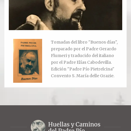
Ver todos
Compartir un lugar
EL MILAGRO
Tomadas del libro "Buenos días",
preparado por el Padre Gerardo
El Milagro
Flumeri y traducido del italiano
por el Padre Elías Cabodevilla.
Relación con Flia. Damiani
Edición "Padre Pío Pietrelcina"
Convento S. María delle Grazie.
Galería y testimonios
Reliquias
ORACIONES
Oraciones