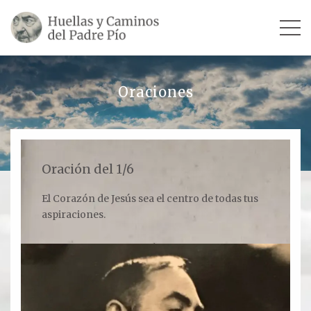
INICIO
Oraciones
SU VIDA
TESTIMONIOS
Oración del 1/6
Ver todos
El Corazón de Jesús sea el centro de todas tus
aspiraciones.
Escultores
Revista «La Voz del Padre Pío»
Contar mi testimonio
LUGARES