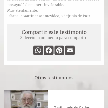
Oración para hoy
nos ayudó de manera invalorable.
Muy atentamente,
Novena
Liliana P. Martínez Montevideo, 3 de junio de 1987
RELIQUIAS
Compartir este testimonio
Selecciona un medio para compartir
DEVOTOS
WhatsApp
Facebook
Pinterest
Email
Otros testimonios
Testimonio de Carlos