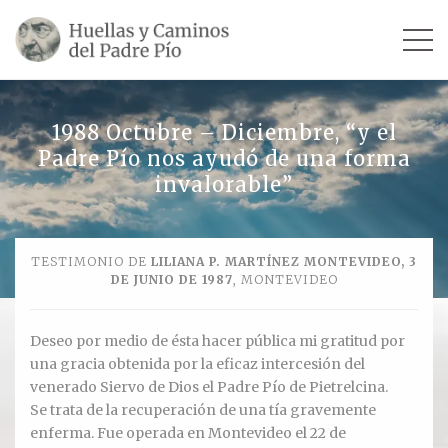
INICIO
1988 Octubre – Diciembre, “y el
Padre Pío nos ayudó de una forma
SU VIDA
invalorable”
TESTIMONIOS
TESTIMONIO DE
LILIANA P. MARTÍNEZ MONTEVIDEO, 3
Ver todos
DE JUNIO DE 1987
, MONTEVIDEO
Escultores
Deseo por medio de ésta hacer pública mi gratitud por
Revista «La Voz del Padre Pío»
una gracia obtenida por la eficaz intercesión del
venerado Siervo de Dios el Padre Pío de Pietrelcina.
Contar mi testimonio
Se trata de la recuperación de una tía gravemente
enferma. Fue operada en Montevideo el 22 de
LUGARES