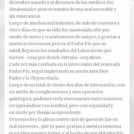
diciembre pasado y el dictamen de los médicos fue
desalentador pues se trataba de una mal incurable y
Ver todos
sin esperanzas.
Luego de muchos sufrimientos, de más de cuarenta y
Compartir un lugar
cinco días en que su vida fue mantenida sólo por
medio de suero y transfusiones de sangre, y gracias a
EL MILAGRO
nuestras fervorosas preces al Padre Pío por su
salud, llegaron los resultados del Laboratorio que
El Milagro
fueron –cosa por demás extraña- negativos.
Cada vez más confiada en la intercesión del venerado
Relación con Flia. Damiani
Padre Pío, seguí implorando su ayuda ante Dios
Padre y la Virgen María.
Galería y testimonios
Luego de un total de ciento dos días de internación, con
un sinfín de complicaciones y otra operación
Reliquias
quirúrgica, pudimos verla nuevamente entre nosotros,
recuperándose con lentitud, pero con seguridad y
ORACIONES
en modo por demás sorprendente.
Tenemos hoy la plena convicción de que todo fue un
Oraciones
mal momento , que ya pasó gracias a nuestra inmensa
fe en Dios nuestro Señor, y al hecho de que el Padre Pío